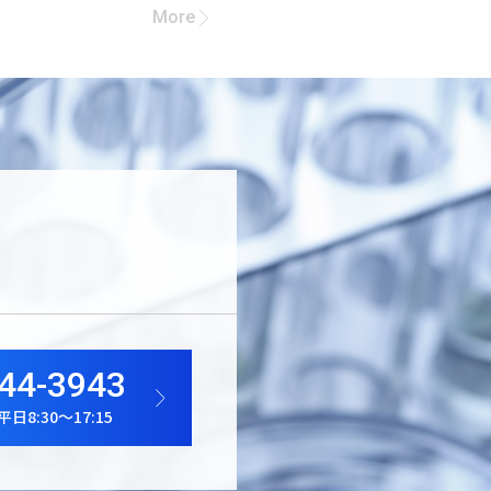
More
44-3943
8:30～17:15