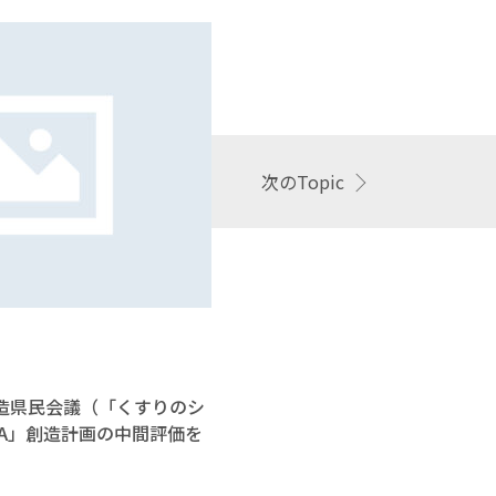
次のTopic
2023.03.17
創造県民会議（「くすりのシ
令和4年度第2
MA」創造計画の中間評価を
TOYAMA」