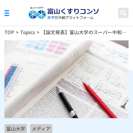
TOP
>
Topics
>
【論文発表】富山大学のスーパー中和抗体(開発番号：UT28K-RD)に関する分子シミュレーション解析技術の論文が、2024年1月15日、国際学術雑誌「Structure」に発表されました
富山大学
メディア