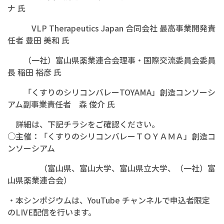
ナ 氏
VLP Therapeutics Japan 合同会社 最高事業開発責
任者 豊田 美和 氏
（一社）富山県薬業連合会理事・国際交流委員会委員
長 稲田 裕彦 氏
「くすりのシリコンバレーTOYAMA」創造コンソーシ
アム副事業責任者 森 俊介 氏
詳細は、下記チラシをご確認ください。
○主催：「くすりのシリコンバレーＴＯＹＡＭＡ」創造コ
ンソーシアム
（富山県、富山大学、富山県立大学、（一社）富
山県薬業連合会）
・本シンポジウムは、YouTube チャンネルで申込者限定
のLIVE配信を行います。