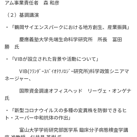
アム事業責任者 森 和彦
（２）基調講演
・「鶴岡サイエンスパークにおける地方創生、産業振興」
慶應義塾大学先端生命科学研究所 所長 冨田
勝 氏
・「VIBが設立された背景や活動について」
VIB(ﾌﾗﾝﾀﾞｰｽﾊﾞｲｵﾃｸﾉﾛｼﾞｰ研究所)科学政策シニアマ
ネージャー、
国際資金調達オフィスヘッド リーヴェ・オンゲナ
氏
・「新型コロナウイルスの多種の変異株を防御できるヒ
ト・スーパー中和抗体の作出」
富山大学学術研究部医学系 臨床分子病態検査学講