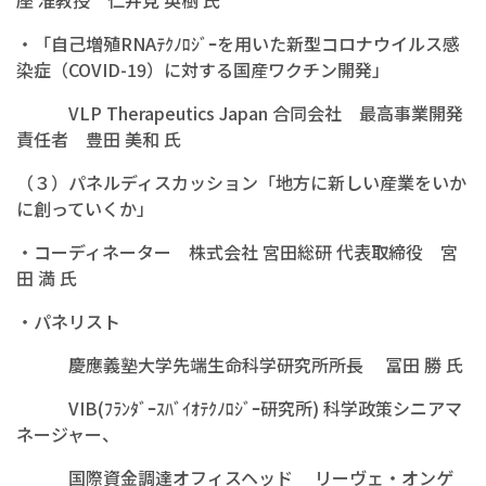
座 准教授 仁井見 英樹 氏
・「自己増殖RNAﾃｸﾉﾛｼﾞｰを用いた新型コロナウイルス感
染症（COVID-19）に対する国産ワクチン開発」
VLP Therapeutics Japan 合同会社 最高事業開発
責任者 豊田 美和 氏
（３）パネルディスカッション「地方に新しい産業をいか
に創っていくか」
・コーディネーター 株式会社 宮田総研 代表取締役 宮
田 満 氏
・パネリスト
慶應義塾大学先端生命科学研究所所長 冨田 勝 氏
VIB(ﾌﾗﾝﾀﾞｰｽﾊﾞｲｵﾃｸﾉﾛｼﾞｰ研究所) 科学政策シニアマ
ネージャー、
国際資金調達オフィスヘッド リーヴェ・オンゲ