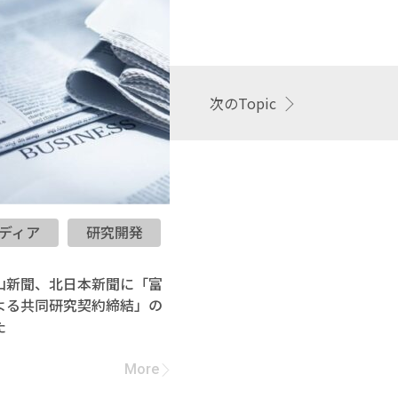
次のTopic
ディア
研究開発
富山大学
2026.07.02
山新聞、北日本新聞に「富
【お知らせ】富
よる共同研究契約締結」の
る共同研究契約
た
More