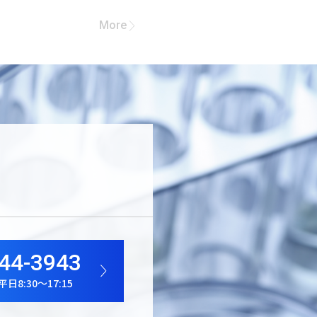
More
44-3943
8:30～17:15