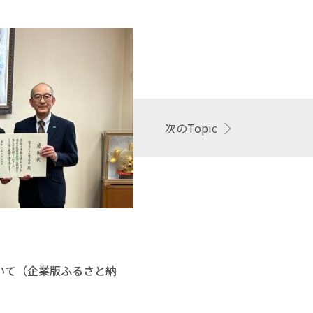
次のTopic
応援寄付金
2026.03.25
いて（企業版ふるさと納
三井住友ファイ
のご寄付につい