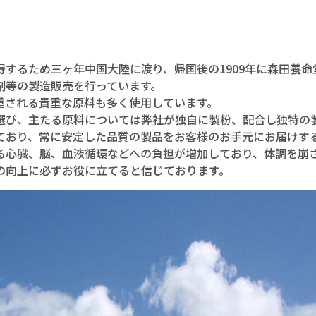
するため三ヶ年中国大陸に渡り、帰国後の1909年に森田養
剤等の製造販売を行っています。
重される貴重な原料も多く使用しています。
選び、主たる原料については弊社が独自に製粉、配合し独特の
ており、常に安定した品質の製品をお客様のお手元にお届けす
る心臓、脳、血液循環などへの負担が増加しており、体調を崩
の向上に必ずお役に立てると信じております。