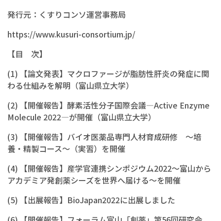
発行元：くすりコンソ運営事務局
https://www.kusuri-consortium.jp/
【目 次】
(1) 【論文発表】マクロファージが脂肪性肝炎の発症に関
わる仕組みを解明（富山県立大学）
(2) 【開催報告】酵素活性分子国際会議―Active Enzyme
Molecule 2022―が開催（富山県立大学）
(3) 【開催報告】バイオ医薬品専門人材育成研修 〜培
養・精製コース〜（実習）を開催
(4) 【開催報告】産学官連携シンポジウム2022～富山から
アカデミア発創薬シーズを世界へ届ける～を開催
(5) 【出展報告】BioJapan2022に出展しました
(6) 【開催報告】フォーラム富山「創薬」第56回研究会