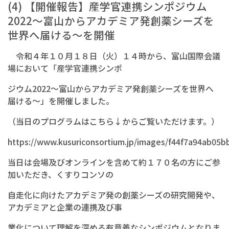
(4) 【開催報告】産学官連携シンポジウム
2022～富山からアカデミア発創薬シーズを
世界へ届ける～を開催
令和４年１０月１８日（火）１４時から、富山国際会議
場において「産学官連携シンポ
ジウム2022～富山からアカデミア発創薬シーズを世界へ
届ける～」を開催しました。
（当日のプログラムはこちら↓からご覧いただけます。）
https://www.kusuriconsortium.jp/images/f44f7a94ab05
当日は会場及びオンラインを含めて約１７０名の方にご参
加いただき、くすりコンソの
自走化に向けたアカデミア発の創薬シーズの研究開発や、
アカデミアと企業の連携及び事
業化について理解を深める有意義なシンポジウムとなりま