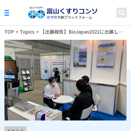
TOP
>
Topics
>
【出展報告】BioJapan2022に出展しました
イベント