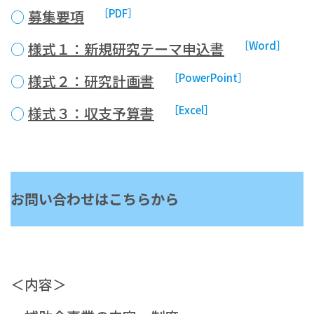
［PDF］
○
募集要項
［Word］
○
様式１：新規研究テーマ申込書
［PowerPoint］
○
様式２：研究計画書
［Excel］
○
様式３：収支予算書
お問い合わせはこちらから
＜内容＞