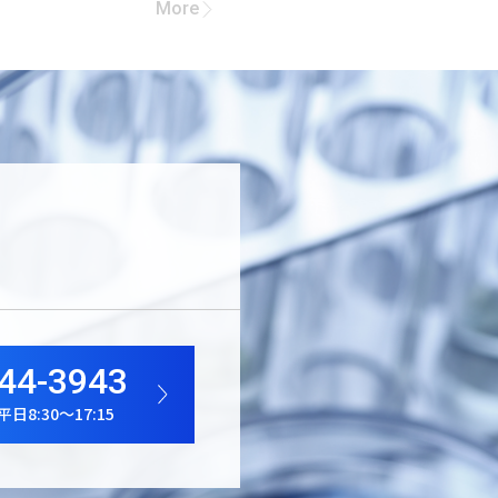
More
44-3943
8:30～17:15