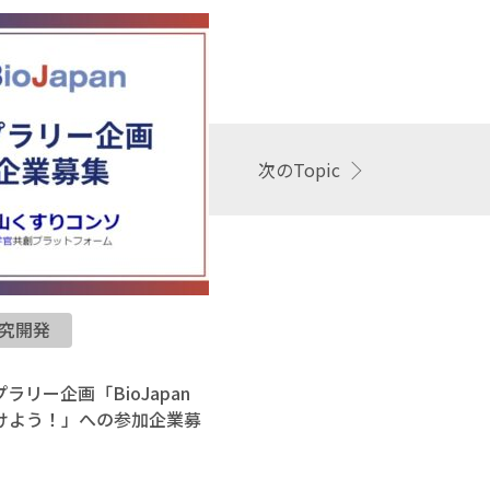
次のTopic
究開発
イベント
2026.06.09
リー企画「BioJapan
【報告】日本薬
見つけよう！」への参加企業募
ました